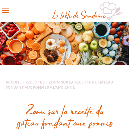
ACCUEIL
RECETTES
ZOOM SUR LA RECETTE DU GÂTEAU
FONDANT AUX POMMES À L'ANCIENNE
Zoom sur la recette du
gâteau fondant aux pommes