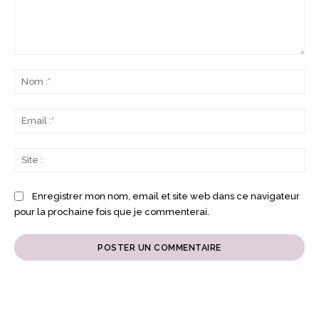
Commenter
:
No
:*
Ema
:*
Sit
:
Enregistrer mon nom, email et site web dans ce navigateur
pour la prochaine fois que je commenterai.